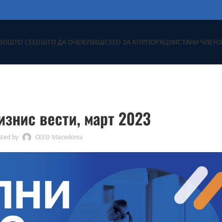
ЗОШТО CEED
ШТО ДА ОЧЕКУВАШ
CEED ЗА КОРПОРАЦИИ
СТАНИ ЧЛЕН
З
НОВОСТИ
изнис вести, март 2023
sted by
CEED Macedonia