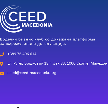
Водечки бизнис клуб со докажана платформа
за вмрежување и до-едукација.
+389 76 496 614
ул. Руѓер Бошковиќ 18 п.фах 83, 1000 Скопје, Македон
ceed@ceed-macedonia.org