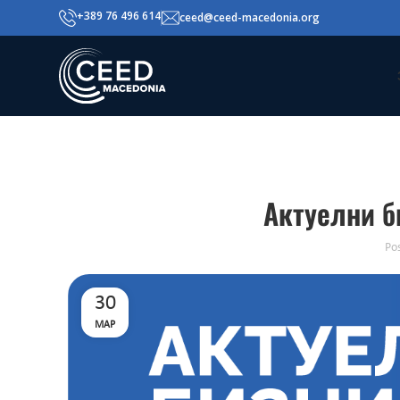
+389 76 496 614
ceed@ceed-macedonia.org
Актуелни б
Po
30
МАР