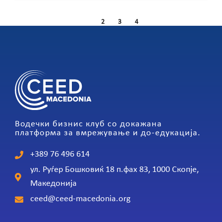
1
2
3
4
Водечки бизнис клуб со докажана
платформа за вмрежување и до-едукација.
+389 76 496 614
ул. Руѓер Бошковиќ 18 п.фах 83, 1000 Скопје,
Македонија
ceed@ceed-macedonia.org