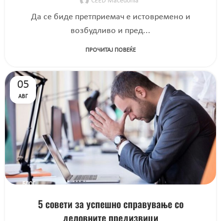
CEED Macedonia
Да се ​​биде претприемач e истовремено и
возбудливо и пред...
ПРОЧИТАЈ ПОВЕЌЕ
05
АВГ
БЛОГ
5 совети за успешно справување со
деловните предизвици