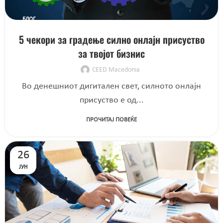
БЛОГ
5 чекори за градење силно онлајн присуство
за твојот бизнис
CEED Macedonia
Во денешниот дигитален свет, силното онлајн
присуство е од...
ПРОЧИТАЈ ПОВЕЌЕ
26
ЈУН