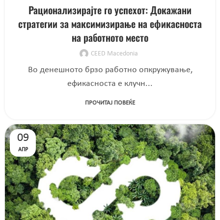
Рационализирајте го успехот: Докажани
стратегии за максимизирање на ефикасноста
на работното место
CEED Macedonia
Во денешното брзо работно опкружување,
ефикасноста е клучн...
ПРОЧИТАЈ ПОВЕЌЕ
09
АПР