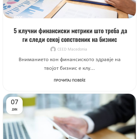
БЛОГ
5 клучни финансиски метрики што треба да
ги следи секој сопственик на бизнис
CEED Macedonia
Вниманието кон финансиското здравје на
твојот бизнис е клу...
ПРОЧИТАЈ ПОВЕЌЕ
07
ЈУН