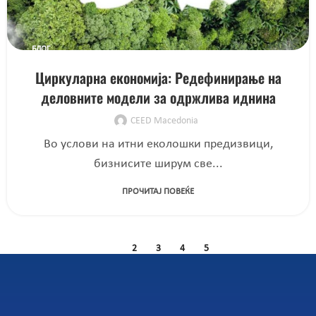
БЛОГ
Циркуларна економија: Редефинирање на
деловните модели за одржлива иднина
CEED Macedonia
Во услови на итни еколошки предизвици,
бизнисите ширум све...
ПРОЧИТАЈ ПОВЕЌЕ
1
2
3
4
5