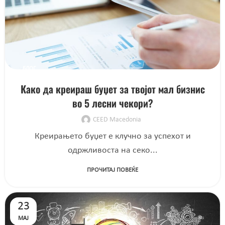
БЛОГ
Како да креираш буџет за твојот мал бизнис
во 5 лесни чекори?
CEED Macedonia
Креирањето буџет е клучно за успехот и
одржливоста на секо...
ПРОЧИТАЈ ПОВЕЌЕ
23
МАЈ