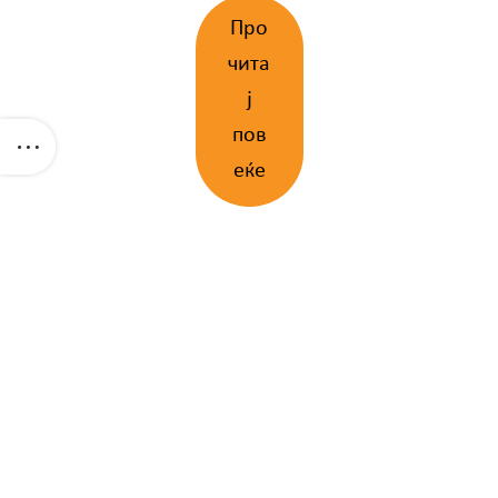
Про
чита
ј
пов
еќе