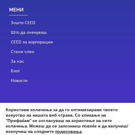
МЕНИ
Зошто CEED
Што да очекуваш
CEED за корпорации
Стани член
За нас
Блог
Новости
СЛЕДИ НÈ
Користиме колачиња за да го оптимизираме твоето
искуство на нашата веб страна. Со кликање на
"Прифаќам" се согласуваш на користење на сите
колачиња. Можеш да се запознаеш повеќе и да вклучиш/
исклучиш на следните
подесувања
.