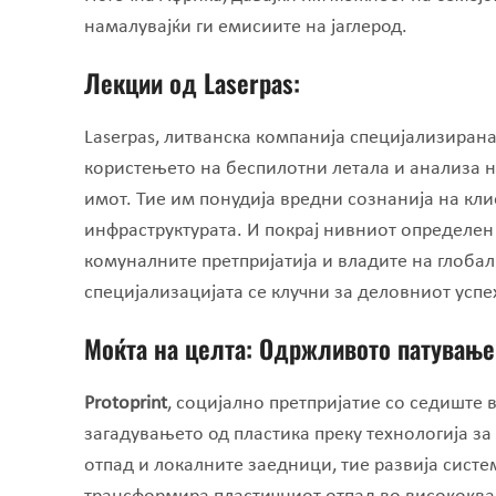
намалувајќи ги емисиите на јаглерод.
Лекции од Laserpas
:
Laserpas, литванска компанија специјализирана
користењето на беспилотни летала и анализа н
имот. Тие им понудија вредни сознанија на кл
инфраструктурата. И покрај нивниот определен 
комуналните претпријатија и владите на глоба
специјализацијата се клучни за деловниот успе
Моќта на целта:
Одржливо
то патување
Protoprint
, социјално претпријатие со седиште 
загадувањето од пластика преку технологија за
отпад и локалните заедници, тие развија систе