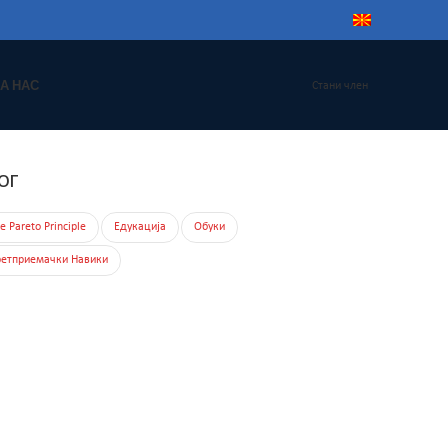
А НАС
Стани член
ОГ
e Pareto Principle
Едукација
Обуки
етприемачки Навики