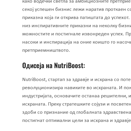
како водечки светла за амбициозните претприе
секој успешен бизнис лежи наратив проткаен с
приказна која ги открива патиштата до успехот.
низ инспиративните приказни на неколку бизн
можностите и постигнале извонреден успех. Пр
насоки и инспирација на оние коишто го насоч
претприемништвото.
Одисеја на NutriBoost:
NutriBoost, стартап за здравје и исхрана со пот
револуционизира навиките во исхраната. И пок
индустријата, основачите останаа решителни, 
исхраната. Преку стратешките сојузи и посветен
здоби со признание од глобалната здравствена
постигнат оптимални цели за исхрана и здравје