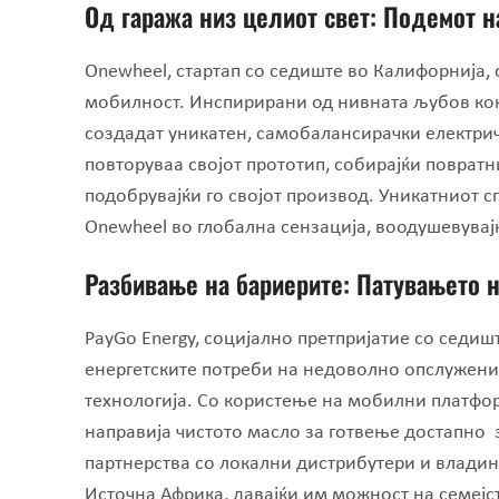
Од
гаража
низ целиот свет: Подемот н
Onewheel, стартап со седиште во Калифорнија, 
мобилност. Инспирирани од нивната љубов кон 
создадат уникатен, самобалансирачки електриче
повторуваa својот прототип, собирајќи поврат
подобрувајќи го својот производ. Уникатниот 
Onewheel во глобална сензација, воодушевувај
Разбивање на бариерите: Патувањето 
PayGo Energy, социјално претпријатие со седишт
енергетските потреби на недоволно опслужени
технологија. Со користење на мобилни платфор
направија чистото масло за готвење достапно 
партнерства со локални дистрибутери и владини
Источна Африка, давајќи им можност на семејс