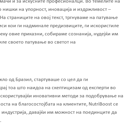
мачи и за искусните професионалци. Во темелите на
о нишки на упорност, иновација и издржливост –
 На страниците на овој текст, тргнуваме на патување
иси кои ги надминале предизвиците, ги искористиле
еку овие приказни, собираме сознанија, нудејќи им
иле своето патување во светот на
екло од Бразил, стартуваше со цел да ги
рај тоа што наидоа на скептицизам од експерти во
искористувајќи иновативни методи за подобрување на
оста на благосостојбата на клиентите, NutriBoost се
 индустрија, давајќи им можност на поединците да
.