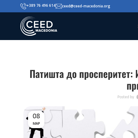
+389 76 496 614
ceed@ceed-macedonia.org
Патишта до просперитет:
пр
Posted by
08
МАР