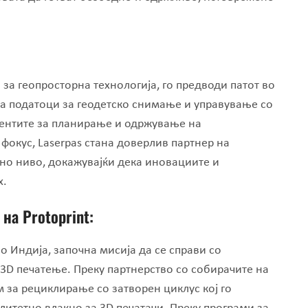
 за геопросторна технологија, го предводи патот во
а податоци за геодетско снимање и управување со
иентите за планирање и одржување на
фокус, Laserpas стана доверлив партнер на
лно ниво, докажувајќи дека иновациите и
х.
 на Protoprint:
во Индија, започна мисија да се справи со
 3D печатење. Преку партнерство со собирачите на
м за рециклирање со затворен циклус кој го