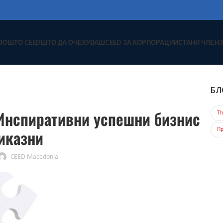
ЗОШТО CEED
ШТО ДА ОЧЕКУВАШ
CEED ЗА КОРПОРАЦИИ
СТАНИ ЧЛЕН
З
БЛ
БЛОГ
 Инспиративни успешни бизнис
Th
иказни
Пр
CEED Macedonia