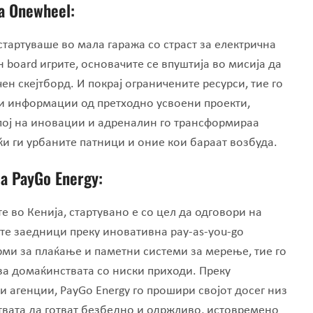
а Onewheel:
стартуваше во мала гаража со страст за електрична
board игрите, основачите се впуштија во мисија да
н скејтборд. И покрај ограничените ресурси, тие го
ни информации од претходно усвоени проекти,
спој на иновации и адреналин го трансформираа
ќи ги урбаните патници и оние кои бараат возбуда.
на PayGo
Energy:
е во Кенија, стартувано е со цел да одговори на
те заедници преку иновативна pay-as-you-go
ми за плаќање и паметни системи за мерење, тие го
за домаќинствата со ниски приходи. Преку
 агенции, PayGo Energy го прошири својот досег низ
твата да готват безбедно и одржливо, истовремено