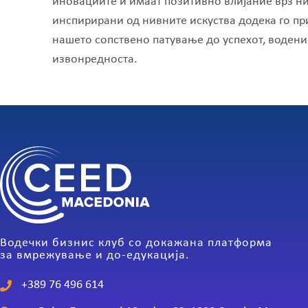
иновациите и имаат позитивно влијание врз ни
инспирирани од нивните искуства додека го пр
нашето сопствено патување до успехот, водени
извонредноста.
Водечки бизнис клуб со докажана платформа
за вмрежување и до-едукација.
+389 76 496 614