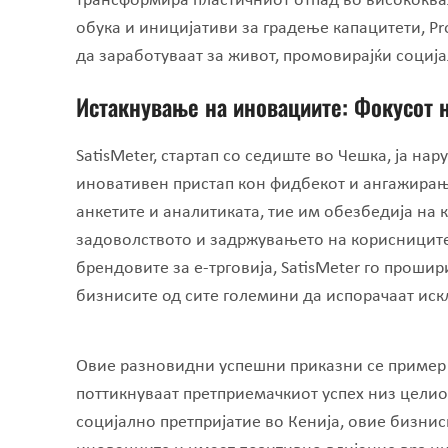
трансформира пластичниот отпад во висококвал
обука и иницијативи за градење капацитети, Pr
да заработуваат за живот, промовирајќи социј
Истакнување на иновациите: Фокусот 
SatisMeter, стартап со седиште во Чешка, ја на
иновативен пристап кон фидбекот и ангажирање
анкетите и аналитиката, тие им обезбедија на
задоволството и задржувањето на корисниците.
брендовите за е-трговија, SatisMeter го прошир
бизнисите од сите големини да испорачаат искл
Oвие разновидни успешни приказни се пример з
поттикнуваат претприемачкиот успех низ целиот
социјално претпријатие во Кенија, овие бизни