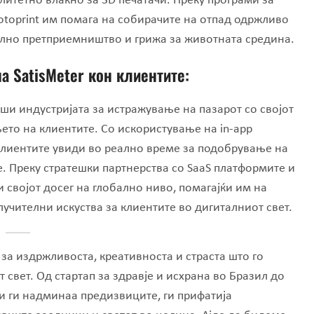
итетно влакно за 3D печатачи. Преку програми за
otoprint им помага на собирачите на отпад одржливо
ално претприемништво и грижа за животната средина.
на SatisMeter
кон клиентите:
руши индустријата за истражување на пазарот со својот
то на клиентите. Со искористување на in-app
 клиентите увиди во реално време за подобрување на
 Преку стратешки партнерства со SaaS платформите и
и својот досег на глобално ниво, помагајќи им на
учителни искуства за клиентите во дигиталниот свет.
а издржливоста, креативноста и страста што го
 свет. Од стартап за здравје и исхрана во Бразил до
си ги надминаа предизвиците, ги прифатија