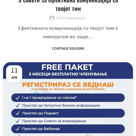
твојот тим
CEED Macedonia
Ефективната комуникација со твојот тим е
императив во лиде...
CONTINUE READING
11
APR