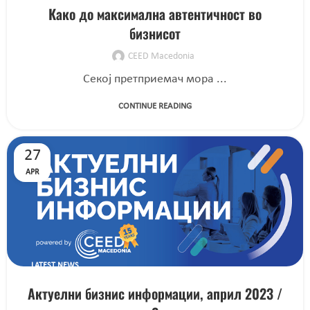
Како до максимална автентичност во
бизнисот
CEED Macedonia
Секој претприемач мора ...
CONTINUE READING
27
APR
LATEST NEWS
Актуелни бизнис информации, април 2023 /