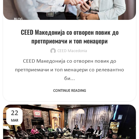
BLOG
CEED Македонија со отворен повик до
претприемачи и топ менаџери
CEED Macedonia
CEED Македонија со отворен повик до
претприемачи и топ менаџери со релевантно
би...
CONTINUE READING
22
MAR