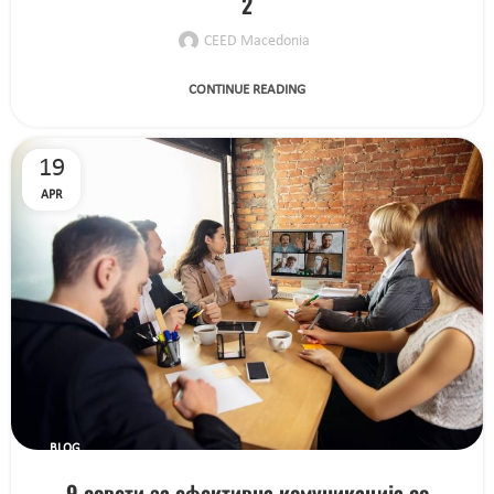
2
CEED Macedonia
CONTINUE READING
19
APR
BLOG
9 совети за ефективна комуникација со