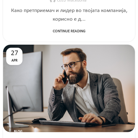
CEED Macedonia
Како претприемач и лидер во твојата компанија,
корисно е д...
CONTINUE READING
27
APR
BLOG