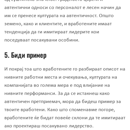
автентични односи со персоналот е лесен начин да
им се пренесе културата на автентичност. Општо
земено, како и клиентите, и вработените имаат
тенденција да ги имитираат лидерите кои
поседуваат посакувани особини.
5.
Биди пример
И покрај тоа што вработените го разбираат описот на
нивните работни места и очекувања, културата на
компанијата во голема мера е под влијание на
нивните перформанси. За да се истакнеш како
автентичен претприемач, мора да бидеш пример за
твоите вработени. Како што споменавме погоре,
вработените ќе бидат повеќе склони да те имитираат
ако проектираш посакувано лидерство.