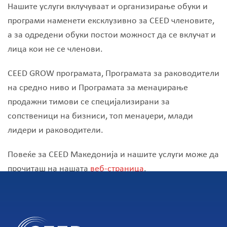
Нашите услуги вклучуваат и организирање обуки и
програми наменети ексклузивно за CEED членовите,
а за одредени обуки постои можност да се вклучат и
лица кои не се членови.
CEED GROW програмата, Програмата за раководители
на средно ниво и Програмата за менаџирање
продажни тимови се специјализирани за
сопственици на бизниси, топ менаџери, млади
лидери и раководители.
Повеќе за CEED Македонија и нашите услуги може да
прочиташ на нашата
веб-страница
.