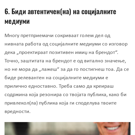
6.
Биди автентичен(на) на социјалните
медиуми
Многу претприемачи сокриваат голем дел од
нивната работа од социјалните медиуми со изговор
дека „проектираат позитивен имиџ на брендот“.
Точно, заштитата на брендот е од витално значење,
но не мора да „лажеш“ за да го постигнеш тоа. Да се
биде релевантен на социјалните медиуми е
прилично едноставно. Треба само да креираш
содржина која резонира со твојата публика, како би
привлекол(ла) публика која ги споделува твоите
вредности.