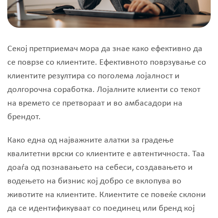
Секој претприемач мора да знае како ефективно да
се поврзе со клиентите. Ефективното поврзување со
клиентите резултира со поголема лојалност и
долгорочна соработка. Лојалните клиенти со текот
на времето се претвораат и во амбасадори на
брендот.
Како една од најважните алатки за градење
квалитетни врски со клиентите е автентичноста. Таа
доаѓа од познавањето на себеси, создавањето и
водењето на бизнис кој добро се вклопува во
животите на клиентите. Клиентите се повеќе склони
да се идентификуваат со поединец или бренд кој