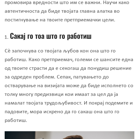
промовира вредности што им се важни. Научи како
автентичноста да биде твојата главна алатка во
постигнување на твоите претприемачки цели.
Сакај го тоа што го работиш
Сè започнува со твојата љубов кон она што го
работиш. Како претприемач, големи се шансите една
од твоите страсти да е секогаш да понудиш решение
за одреден проблем. Сепак, патувањето до
остварување на визијата може да биде исполнето со
толку многу предизвици кои имаат за цел да ја
намалат твојата трудољубивост. И покрај подемите и
падовите, мора искрено да го сакаш она што го
работиш.