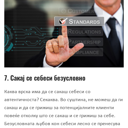
7.
Сакај се себеси безусловно
Каква врска има да се сакаш себеси со
автентичноста? Секаква. Во суштина, не можеш да ги
сакаш и да се грижиш за потенцијалните клиенти
повеќе отколку што се сакаш и се грижиш за себе.
Безусловната љубов кон себеси лесно се пренесува