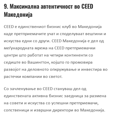
9.
Максимална автентичност во CEED
Македонија
CEED е единствениот бизнис клуб во Македонија
каде претприемачите учат и споделуваат вештини и
искуства едни со други. CEED Македонија е дел од
меѓународната мрежа на CEED претприемачки
центри што работат на четири континенти со
седиште во Вашингтон, којшто го промовира
развојот на деловното опкружување и инвестира во
растечки компании во светот.
Со зачленување во CEED стануваш дел од
единствената активна бизнис заедница за размена
на совети и искуства со успешни претприемачи,
сопственици и извршни директори во Македонија.