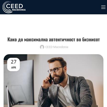
BLOG
Како до максимална автентичност во бизнисот
CEED Macedonia
27
APR