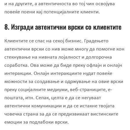
и на другите, а автентичноста во тој чин освојува
повеќе поени кај потенцијалните клиенти.
8.
Изгради автентични врски со клиентите
Клиентите се спас на секој бизнис. Градењето
автентични врски со нив може многу да помогне кон
стекнување на нивната лојалност и долгорочна
соработка. Ова може да биде преку офлајн и онлајн
интеракции. Онлајн интеракциите нудат повеќе
можности за создавање и одржување на овие врски
преку социјалните медиуми, веб-страниците, е-
поштата, итн. Сепак, целта е да се негуваат
автентични комуникации и да се истакне твојата
човечка страна за да се предизвикаат вистинските
емоции за подлабоки врски.