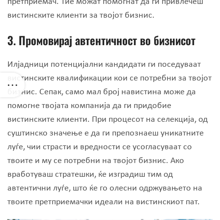
претприемач. Тие можат помогнат да ги привлечеш
вистинските клиенти за твојот бизнис.
3. Промовирај автентичност во бизнисот
Илјадници потенцијални кандидати ги поседуваат
вистинските квалификации кои се потребни за твојот
бизнис. Сепак, само мал број навистина може да
помогне твојата компанија да ги придобие
вистинските клиенти. При процесот на селекција, од
суштинско значење е да ги препознаеш уникатните
луѓе, чии страсти и вредности се усогласуваат со
твоите и му се потребни на твојот бизнис. Ако
вработуваш стратешки, ќе изградиш тим од
автентични луѓе, што ќе го олесни одржувањето на
твоите претприемачки идеали на вистинскиот пат.