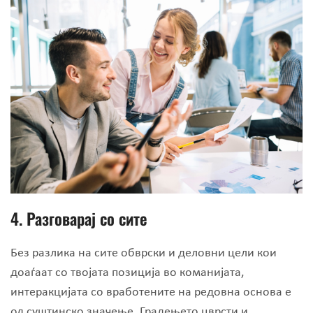
4.
Разговарај со сите
Без разлика на сите обврски и деловни цели кои
доаѓаат со твојата позиција во команијата,
интеракцијата со вработените на редовна основа е
од суштинско значење. Градењето цврсти и